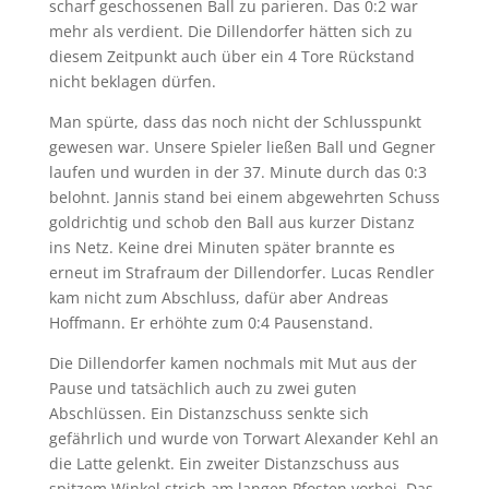
scharf geschossenen Ball zu parieren. Das 0:2 war
mehr als verdient. Die Dillendorfer hätten sich zu
diesem Zeitpunkt auch über ein 4 Tore Rückstand
nicht beklagen dürfen.
Man spürte, dass das noch nicht der Schlusspunkt
gewesen war. Unsere Spieler ließen Ball und Gegner
laufen und wurden in der 37. Minute durch das 0:3
belohnt. Jannis stand bei einem abgewehrten Schuss
goldrichtig und schob den Ball aus kurzer Distanz
ins Netz. Keine drei Minuten später brannte es
erneut im Strafraum der Dillendorfer. Lucas Rendler
kam nicht zum Abschluss, dafür aber Andreas
Hoffmann. Er erhöhte zum 0:4 Pausenstand.
Die Dillendorfer kamen nochmals mit Mut aus der
Pause und tatsächlich auch zu zwei guten
Abschlüssen. Ein Distanzschuss senkte sich
gefährlich und wurde von Torwart Alexander Kehl an
die Latte gelenkt. Ein zweiter Distanzschuss aus
spitzem Winkel strich am langen Pfosten vorbei. Das