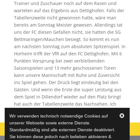
Trainer und Zuschauer noch auf dem Rasen und
warteten auf das Ergebnis aus Dettighofen. Falls der
Tabellenzweite nicht gewonnen hatte, wäre man
bereits am Sonntag Meister gewesen. Allerdings tat
uns der FC diesen Gefallen nicht, sie hatten die SG
Bettmaringen/Mauchen besiegt. So kommt es nun
am nächsten Sonntag zum absoluten Spitzenspiel. In
Horheim trifft der VfR auf den FC Dettighofen. Mit 6
Punkten Vorsprung bei zwei verbleibenden
Saisonspielen und 13 mehr geschossenen Toren
kann unsere Mannschaft mit Ruhe und Zuversicht
ins Spiel gehen. Der Druck liegt eindeutig bei den
Gästen. Und wenn die Erste die super Leistung aus
dem Spiel in Dillendorf wieder auf den Platz bringt
hat auch der Tabellenzweite das Nachsehen. Ich
glaube an euch, Männer!
Wir verwenden technisch notwendige Cookies auf
unserer Webseite sowie externe Dienste.
Standardmäßig sind alle externen Dienste deaktiviert.
Sie können diese jedoch nach belieben aktivieren &