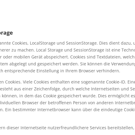
orage
annte Cookies, LocalStorage und SessionStorage. Dies dient dazu, 
cherer zu machen. Local Storage und SessionStorage ist eine Techno
 oder mobilen Gerät abspeichert. Cookies sind Textdateien, welc
stem abgelegt und gespeichert werden. Sie können die Verwendun
ch entsprechende Einstellung in Ihrem Browser verhindern.
n Cookies. Viele Cookies enthalten eine sogenannte Cookie-ID. Ein
besteht aus einer Zeichenfolge, durch welche Internetseiten und S
 können, in dem das Cookie gespeichert wurde. Dies ermöglicht e
dividuellen Browser der betroffenen Person von anderen Internetb
en. Ein bestimmter Internetbrowser kann über die eindeutige Cooki
n dieser Internetseite nutzerfreundlichere Services bereitstellen,