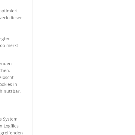
optimiert
weck dieser
egten
hop merkt
henden
chen.
elöscht
ookies in
h nutzbar.
es System
 Logfiles
ugreifenden