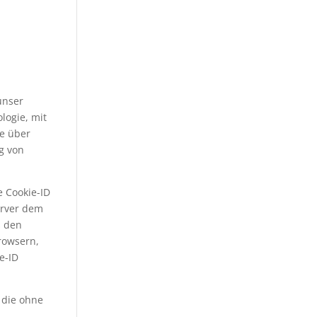
unser
logie, mit
he über
g von
e Cookie-ID
erver dem
s den
rowsern,
e-ID
 die ohne