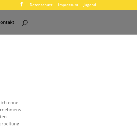
Datenschutz
Impressum
Jugend
ontakt
lich ohne
ternehmens
aten
rarbeitung