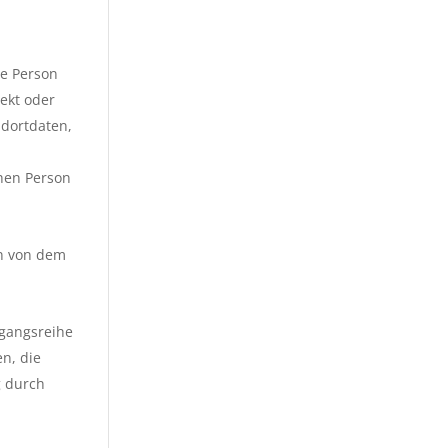
he Person
rekt oder
dortdaten,
,
chen Person
en von dem
rgangsreihe
n, die
g durch