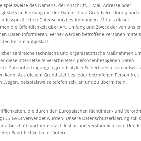
ispielsweise des Namens, der Anschrift, E-Mail-Adresse oder
lgt stets im Einklang mit der Datenschutz-Grundverordnung und i
andesspezifischen Datenschutzbestimmungen. Mittels dieser
en die Öffentlichkeit über Art, Umfang und Zweck der von uns e
en Daten informieren. Ferner werden betroffene Personen mittels
nden Rechte aufgeklärt.
tlicher zahlreiche technische und organisatorische Maßnahmen um
er diese Internetseite verarbeiteten personenbezogenen Daten
erte Datenübertragungen grundsätzlich Sicherheitslücken aufweis
en kann. Aus diesem Grund steht es jeder betroffenen Person frei,
 Wegen, beispielsweise telefonisch, an uns zu übermitteln.
ifflichkeiten, die durch den Europäischen Richtlinien- und Veror
 (DS-GVO) verwendet wurden. Unsere Datenschutzerklärung soll s
 und Geschäftspartner einfach lesbar und verständlich sein. Um di
ten Begrifflichkeiten erläutern.