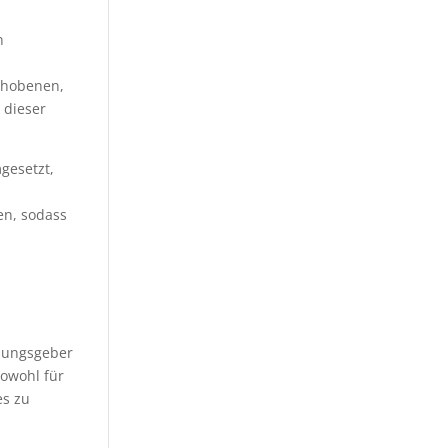
n
rhobenen,
 dieser
gesetzt,
en, sodass
dnungsgeber
owohl für
es zu