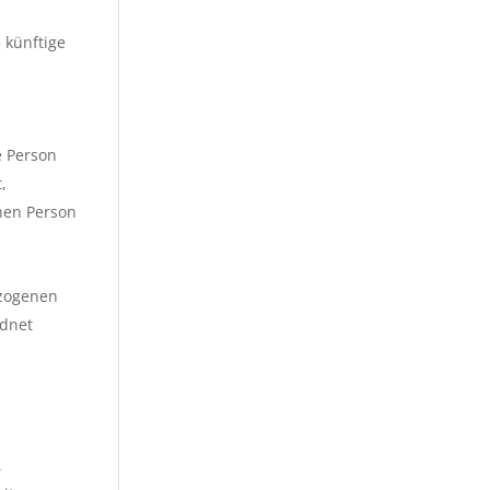
 künftige
e
e Person
,
chen Person
ezogenen
rdnet
r
,