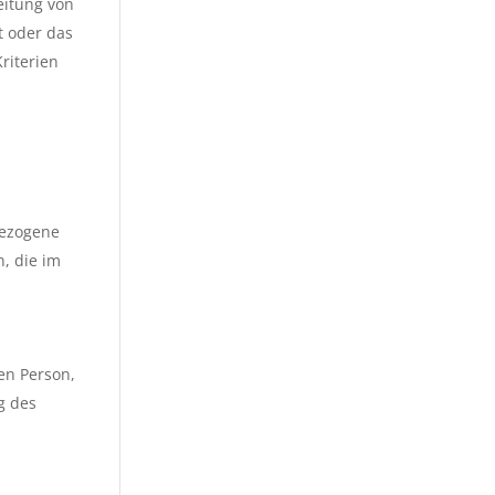
eitung von
t oder das
riterien
bezogene
n, die im
n
nen Person,
g des