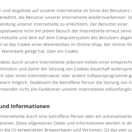
n und Angebote auf unserer Internetseite im Sinne des Benutzers 
 erwähnt, die Benutzer unserer Internetseite wiederzuerkennen. Z
endung unserer Internetseite zu erleichtern. Der Benutzer einer
ispielsweise nicht bei jedem Besuch der Internetseite erneut seine
ternetseite und dem auf dem Computersystem des Benutzers abgel
l ist das Cookie eines Warenkorbes im Online-Shop. Der Online-S
en Warenkorb gelegt hat, über ein Cookie.
okies durch unsere Internetseite jederzeit mittels einer entsprec
erhindern und damit der Setzung von Cookies dauerhaft widerspre
zeit über einen Internetbrowser oder andere Softwareprogramme g
wsern möglich. Deaktiviert die betroffene Person die Setzung von C
ständen nicht alle Funktionen unserer Internetseite vollumfänglic
 und Informationen
 Internetseite durch eine betroffene Person oder ein automatisiert
tionen. Diese allgemeinen Daten und Informationen werden in den
en die (1) verwendeten Browsertypen und Versionen, (2) das vom z