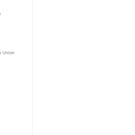
e
n Union