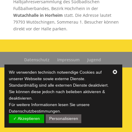
Halbjahresversammlung des Südbadischen
Fußballverbandes, Bezirk Hochrhein in der
Wutachhalle in Horheim
statt. Die Adresse lautet
79793 Wutöschingen, Sommerau 1. Besucher können
direkt vor der Halle parken.
Datenschutz
Impressum
Jugend
Wir verwenden technisch notwendige Cookies auf
unserer Webseite sowie externe Dienste.
(c) VfR Horheim-Schwerzen e.V.
Standardmäßig sind alle externen Dienste deaktiviert.
Sie können diese jedoch nach belieben aktivieren &
deaktivieren.
Für weitere Informationen lesen Sie unsere
Datenschutzbestimmungen.
✓ Akzeptieren
Personalisieren