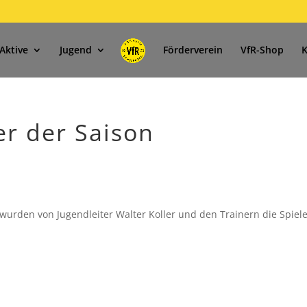
Aktive
Jugend
Förderverein
VfR-Shop
K
er der Saison
urden von Jugendleiter Walter Koller und den Trainern die Spiele