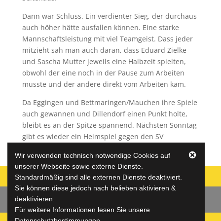
Dann war Schluss. Ein verdienter Sieg, der durchaus
auch höher hätte ausfallen können. Eine starke
Mannschaftsleistung mit viel Teamgeist. Dass jeder
mitzieht sah man auch daran, dass Eduard Zielke
und Sascha Mutter jeweils eine Halbzeit spielten,
obwohl der eine noch in der Pause zum Arbeiten
musste und der andere direkt vom Arbeiten kam.
Da Eggingen und Bettmaringen/Mauchen ihre Spiele
auch gewannen und Dillendorf einen Punkt holte,
bleibt es an der Spitze spannend. Nächsten Sonntag
gibt es wieder ein Heimspiel gegen den SV
Lottstetten. Ich bin dabei.
Wir verwenden technisch notwendige Cookies auf
unserer Webseite sowie externe Dienste.
Standardmäßig sind alle externen Dienste deaktiviert.
Sie können diese jedoch nach belieben aktivieren &
deaktivieren.
Datenschutz
Impressum
Jugend
Für weitere Informationen lesen Sie unsere
Datenschutzbestimmungen.