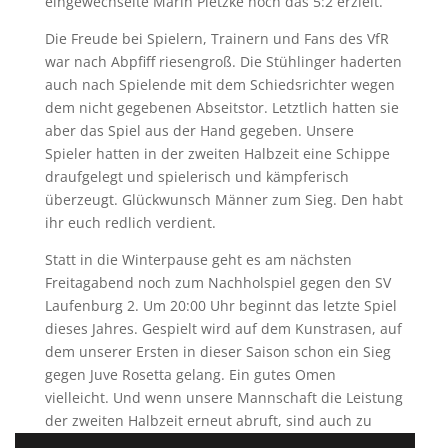
eingewechselte Marin Pietzke noch das 5:2 erzielt.
Die Freude bei Spielern, Trainern und Fans des VfR
war nach Abpfiff riesengroß. Die Stühlinger haderten
auch nach Spielende mit dem Schiedsrichter wegen
dem nicht gegebenen Abseitstor. Letztlich hatten sie
aber das Spiel aus der Hand gegeben. Unsere
Spieler hatten in der zweiten Halbzeit eine Schippe
draufgelegt und spielerisch und kämpferisch
überzeugt. Glückwunsch Männer zum Sieg. Den habt
ihr euch redlich verdient.
Statt in die Winterpause geht es am nächsten
Freitagabend noch zum Nachholspiel gegen den SV
Laufenburg 2. Um 20:00 Uhr beginnt das letzte Spiel
dieses Jahres. Gespielt wird auf dem Kunstrasen, auf
dem unserer Ersten in dieser Saison schon ein Sieg
gegen Juve Rosetta gelang. Ein gutes Omen
vielleicht. Und wenn unsere Mannschaft die Leistung
der zweiten Halbzeit erneut abruft, sind auch zu
Nikolaus Punkte möglich.
☺️