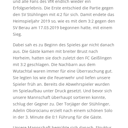
und alle Fans des VfR endlich wieder ein
Erfolgserlebnis. Die Erste entschied die Partie gegen
den SV Stühlingen mit 4:2 für sich. Damit endete das
Heimspieljahr 2019 so, wie es mit dem 3:2 gegen den
SV Berau am 17.03.2019 begonnen hatte, mit einem
Sieg.
Dabei sah es zu Beginn des Spieles gar nicht danach
aus. Die Gäste kamen mit breiter Brust nach
Horheim, hatten sie doch zuletzt den FC Geißlingen
mit 3:2 geschlagen. Die Nachbarn aus dem
Wutachtal waren immer für eine Überraschung gut.
Sie legten los wie die Feuerwehr und liefen unsere
Spieler früh an. Bereits die Abwehrspieler wurden
im Spielaufbau unter Druck gesetzt. Und bevor sich
unsere Mannschaft überhaupt sortieren konnte,
schlug der Gegner zu. Der Torjäger der Stühlinger,
Adelin Oborocianu erzielt nach einem schönen Solo
in der 3. Minute die 0:1 Führung für die Gäste.
Unsere Mannschaft bemühte sich danach, Struktur