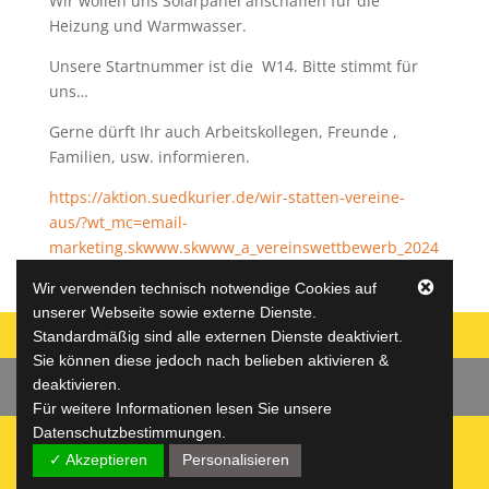
Wir wollen uns Solarpanel anschaffen für die
Heizung und Warmwasser.
Unsere Startnummer ist die W14. Bitte stimmt für
uns…
Gerne dürft Ihr auch Arbeitskollegen, Freunde ,
Familien, usw. informieren.
https://aktion.suedkurier.de/wir-statten-vereine-
aus/?wt_mc=email-
marketing.skwww.skwww_a_vereinswettbewerb_2024
.textlink
Wir verwenden technisch notwendige Cookies auf
unserer Webseite sowie externe Dienste.
Standardmäßig sind alle externen Dienste deaktiviert.
Sie können diese jedoch nach belieben aktivieren &
deaktivieren.
Datenschutz
Impressum
Jugend
Für weitere Informationen lesen Sie unsere
Datenschutzbestimmungen.
✓ Akzeptieren
Personalisieren
(c) VfR Horheim-Schwerzen e.V.