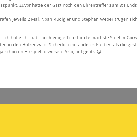
usspunkt. Zuvor hatte der Gast noch den Ehrentreffer zum 8:1 End
 trafen jeweils 2 Mal, Noah Rudigier und Stephan Weber trugen sic
 Ich hoffe, ihr habt noch einige Tore für das nächste Spiel in Görw
n in den Hotzenwald. Sicherlich ein anderes Kaliber, als die gest
 ja schon im Hinspiel bewiesen. Also, auf geht’s
😀