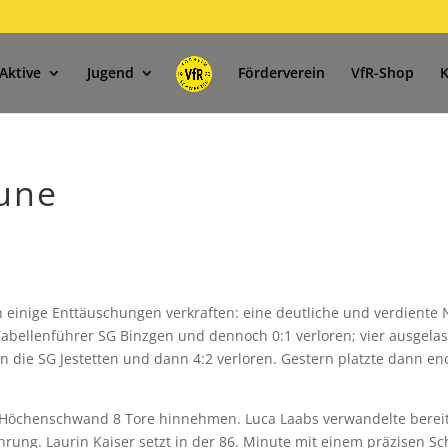
Aktive
Jugend
Förderverein
VfR-Shop
K
aune
n einige Enttäuschungen verkraften: eine deutliche und verdiente 
Tabellenführer SG Binzgen und dennoch 0:1 verloren; vier ausgela
n die SG Jestetten und dann 4:2 verloren. Gestern platzte dann en
G Höchenschwand 8 Tore hinnehmen. Luca Laabs verwa
ndelte bereit
hrung. Laurin Kaiser setzt in der 86. Minute mit einem präzisen S