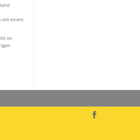
stand
h mit einem
ihl im
rigen