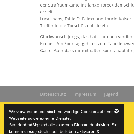
der Strafraumkante ins lange Toreck den Schl
erzielt.
Luca Laabs, Fabio Di Palma und Laurin Kaiser
Treffer in die Torschützenliste ein.
Glückwunsch Jungs, das habt ihr euch verdient.
Köcher. Am Sonntag geht es zum Tabellenzweite
Gäste. Aber dass ihr mithalten könnt, habt ihr
Datenschutz
Impressum
Jugend
(c) VfR Horheim-Schwerzen e.V.
Wir verwenden technisch notwendige Cookies auf unserer
Webseite sowie externe Dienste.
Standardmäßig sind alle externen Dienste deaktiviert. Sie
können diese jedoch nach belieben aktivieren &