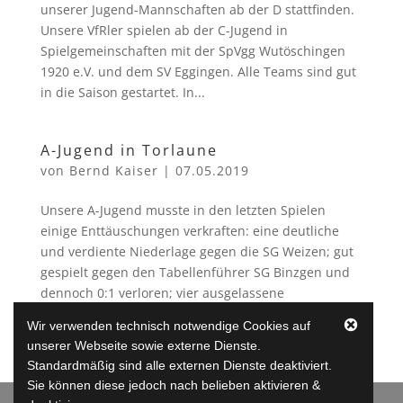
unserer Jugend-Mannschaften ab der D stattfinden.
Unsere VfRler spielen ab der C-Jugend in
Spielgemeinschaften mit der SpVgg Wutöschingen
1920 e.V. und dem SV Eggingen. Alle Teams sind gut
in die Saison gestartet. In...
A-Jugend in Torlaune
von
Bernd Kaiser
|
07.05.2019
Unsere A-Jugend musste in den letzten Spielen
einige Enttäuschungen verkraften: eine deutliche
und verdiente Niederlage gegen die SG Weizen; gut
gespielt gegen den Tabellenführer SG Binzgen und
dennoch 0:1 verloren; vier ausgelassene
Hundertprozentige in der ersten...
Wir verwenden technisch notwendige Cookies auf
unserer Webseite sowie externe Dienste.
Standardmäßig sind alle externen Dienste deaktiviert.
« Ältere Einträge
Sie können diese jedoch nach belieben aktivieren &