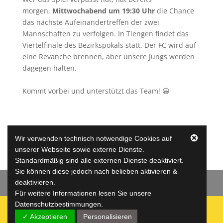
morgen,
Mittwochabend um 19:30 Uhr
die Chance
das nächste Aufeinandertreffen der zwei
Mannschaften zu verfolgen. In Tiengen findet das
Viertelfinale des Bezirkspokals statt. Der FC wird auf
eine Revanche brennen, aber unsere Jungs werden
dagegen halten.
Kommt vorbei und unterstützt das Team! 😀
Wir verwenden technisch notwendige Cookies auf
unserer Webseite sowie externe Dienste.
Standardmäßig sind alle externen Dienste deaktiviert.
Sie können diese jedoch nach belieben aktivieren &
deaktivieren.
Datenschutz
Impressum
Jugend
Für weitere Informationen lesen Sie unsere
Datenschutzbestimmungen.
✓ Akzeptieren
Personalisieren