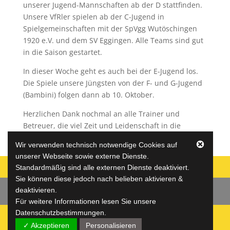
unserer Jugend-Mannschaften ab der D stattfinden.
Unsere VfRler spielen ab der C-Jugend in
Spielgemeinschaften mit der SpVgg Wutöschingen
1920 e.V. und dem SV Eggingen. Alle Teams sind gut
in die Saison gestartet.
In dieser Woche geht es auch bei der E-Jugend los.
Die Spiele unsere Jüngsten von der F- und G-Jugend
(Bambini) folgen dann ab 10. Oktober.
Herzlichen Dank nochmal an alle Trainer und
Betreuer, die viel Zeit und Leidenschaft in die
Ausbildung unserer Jugendspieler investieren.
Wir verwenden technisch notwendige Cookies auf
unserer Webseite sowie externe Dienste.
Standardmäßig sind alle externen Dienste deaktiviert.
Sie können diese jedoch nach belieben aktivieren &
deaktivieren.
Datenschutz
Impressum
Jugend
Für weitere Informationen lesen Sie unsere
Datenschutzbestimmungen.
✓ Akzeptieren
Personalisieren